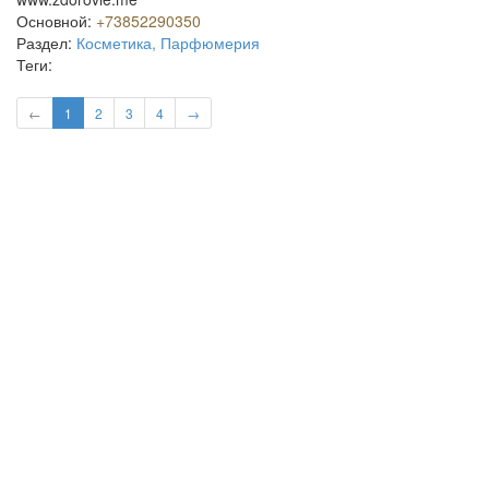
Основной:
+73852290350
Раздел:
Косметика, Парфюмерия
Теги:
←
1
2
3
4
→