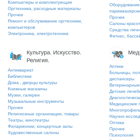
Компьютеры и комплектующие
Оборудование 
Оргтехника, расходные материалы
парикмахерск
Прочее
Прочее
Ремонт и обслуживание оргтехники,
Салоны красот
компьютеров
Средства личн
Электроника, электротехника
Фитнес, бассе
Культура. Искусство.
Мед
Религия.
Аптеки
Антиквариат
Больницы, пол
Библиотеки
диспансеры
Дома , дворцы культуры
Ветеринарные 
Книжные магазины
Детские лече
Музеи, галереи
Диагностическ
Музыкальные инструменты
Медицинские 
Прочее
Многопрофиль
Религиозные организации, товары
Научно-исслед
Театры, кинотеатры
Оптика
Филармонии, концертные залы
Прочее
Художественные салоны
Психология