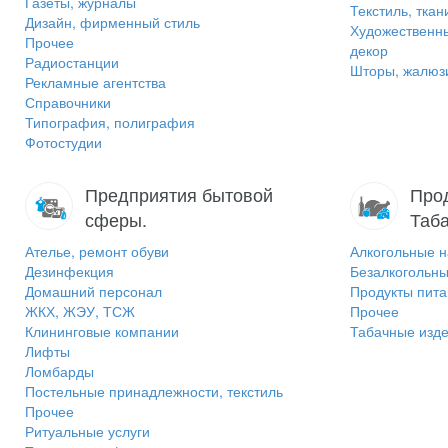
Газеты, журналы
Текстиль, ткан
Дизайн, фирменный стиль
Художественн
Прочее
декор
Радиостанции
Шторы, жалюзи
Рекламные агентства
Справочники
Типография, полиграфия
Фотостудии
Предприятия бытовой
Прод
сферы.
Таб
Ателье, ремонт обуви
Алкогольные н
Дезинфекция
Безалкогольны
Домашний персонал
Продукты пит
ЖКХ, ЖЭУ, ТСЖ
Прочее
Клининговые компании
Табачные изд
Лифты
Ломбарды
Постельные принадлежности, текстиль
Прочее
Ритуальные услуги