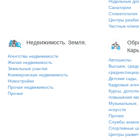
Родильные до
Санатории
Стоматология
Центры реаби
Частные клини
Недвижимость. Земля.
Обра
Карь
Агентства недвижимости
Автошколы
Жилая недвижимость
Высшее, средн
Земельные участки
среднеспециа
Коммерческая недвижимость
Детские сады,
Новостройки
Кадровые аген
Прочая недвижимость
Курсы, дополн
Прочее
повышение кв
Музыкальные,
искусств
Прочее
Службы знако
Спортивные ш
Центры развит