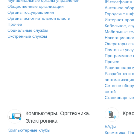
Муниципальные органы управления
IP-телефония
Общественные организации
Антенное обо
Органы гос.управления
Городские ин
Органы исполнительной власти
Интернет-пров
Прочее
Кабельное, сп
Социальные службы
Мобильные т
Экстренные службы
Навигационно
Операторы св
Почтовые услу
Программное 
Прочее
Радиоаппарат
Разработка и 
автоматизаци
Сетевое обору
сетей
Стационарные
Компьютеры. Оргтехника.
Крас
Электроника
БАДы
Компьютерные клубы
Косметика, П