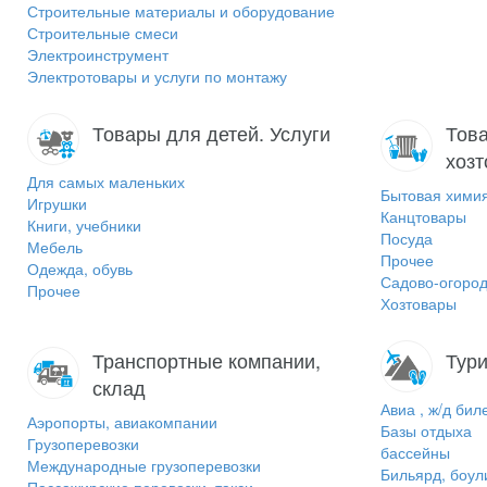
Строительные материалы и оборудование
Строительные смеси
Электроинструмент
Электротовары и услуги по монтажу
Товары для детей. Услуги
Това
хоз
Для самых маленьких
Бытовая хими
Игрушки
Канцтовары
Книги, учебники
Посуда
Мебель
Прочее
Одежда, обувь
Садово-огород
Прочее
Хозтовары
Транспортные компании,
Тури
склад
Авиа , ж/д бил
Аэропорты, авиакомпании
Базы отдыха
Грузоперевозки
бассейны
Международные грузоперевозки
Бильярд, боул