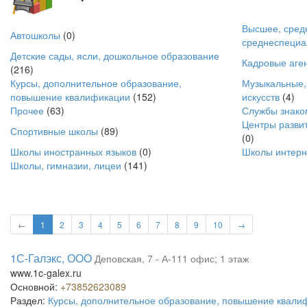
Высшее, сред
Автошколы
(0)
среднеспециа
Детские сады, ясли, дошкольное образование
Кадровые аге
(216)
Курсы, дополнительное образование,
Музыкальные,
повышение квалификации
(152)
искусств
(4)
Прочее
(63)
Службы знако
Центры разви
Спортивные школы
(89)
(0)
Школы иностранных языков
(0)
Школы интер
Школы, гимназии, лицеи
(141)
←
1
2
3
4
5
6
7
8
9
10
→
1С-Галэкс, ООО
Деповская, 7 - А-111 офис; 1 этаж
www.1c-galex.ru
Основной:
+73852623089
Раздел:
Курсы, дополнительное образование, повышение квали