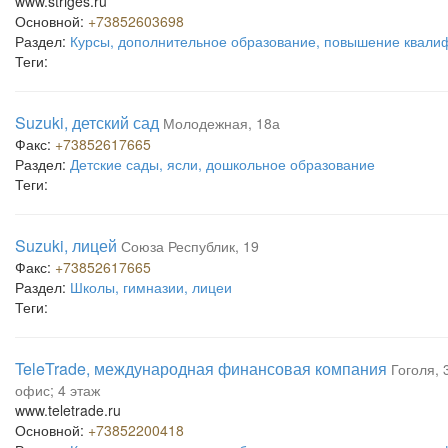
www.striges.ru
Основной:
+73852603698
Раздел:
Курсы, дополнительное образование, повышение квали
Теги:
Suzuki, детский сад
Молодежная, 18а
Факс:
+73852617665
Раздел:
Детские сады, ясли, дошкольное образование
Теги:
Suzuki, лицей
Союза Республик, 19
Факс:
+73852617665
Раздел:
Школы, гимназии, лицеи
Теги:
TeleTrade, международная финансовая компания
Гоголя, 
офис; 4 этаж
www.teletrade.ru
Основной:
+73852200418