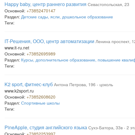
Happy baby, центр раннего развития
Севастопольская, 23
Основной:
+73852470147
Раздел:
Детские сады, ясли, дошкольное образование
Теги:
IT-Решения, ООО, центр автоматизации
Ленина проспект, 12
www.it-ru.net
Основной:
+73852695989
Раздел:
Курсы, дополнительное образование, повышение квали
Теги:
K2 sport, фитнес-клуб
Антона Петрова, 196 - цоколь
www.k2sport.ru
Основной:
+73852608620
Раздел:
Спортивные школы
Теги:
PineApple, студия английского языка
Сухэ-Батора, 33в - 2 э
Основной:
+73852253997