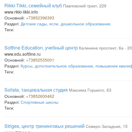
Rikki-Tikki, семейный клуб
Павловский тракт, 229
www.rikki-tikki.info
Основной:
+73852396393
Раздел:
Детские сады, ясли, дошкольное образование
Теги:
Softline Education, учебный центр
Калинина проспект, 6а - 2
www.edu.softline.ru
Основной:
+73852535001
Раздел:
Курсы, дополнительное образование, повышение квали
Теги:
Solista, танцевальная студия
Максима Горького, 63
Основной:
+73852600462
Раздел:
Спортивные школы
Теги:
Striges, центр тренинговых решений
Северо-Западная, 15