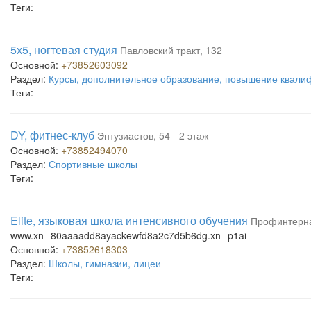
Теги:
5х5, ногтевая студия
Павловский тракт, 132
Основной:
+73852603092
Раздел:
Курсы, дополнительное образование, повышение квали
Теги:
DY, фитнес-клуб
Энтузиастов, 54 - 2 этаж
Основной:
+73852494070
Раздел:
Спортивные школы
Теги:
Elite, языковая школа интенсивного обучения
Профинтерна,
www.xn--80aaaadd8ayackewfd8a2c7d5b6dg.xn--p1ai
Основной:
+73852618303
Раздел:
Школы, гимназии, лицеи
Теги: