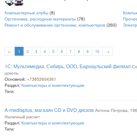
Компьютерные клубы
(8)
Компь
Оргтехника, расходные материалы
(78)
Проче
Ремонт и обслуживание оргтехники, компьютеров
(260)
Электр
←
1
2
3
4
5
6
7
8
9
10
→
1С: Мультимедиа. Сибирь, ООО, Барнаульский филиал
Со
цоколь
Основной:
+73852604361
Раздел:
Компьютеры и комплектующие
Теги:
A-mediaplus, магазин CD и DVD дисков
Антона Петрова, 196
Наличный расчет
Раздел:
Компьютеры и комплектующие
Теги: