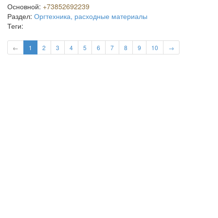
Основной:
+73852692239
Раздел:
Оргтехника, расходные материалы
Теги:
←
1
2
3
4
5
6
7
8
9
10
→