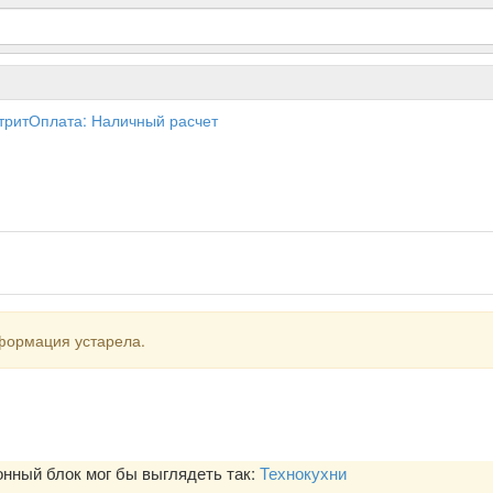
 СтритОплата: Наличный расчет
формация устарела.
ный блок мог бы выглядеть так:
Технокухни