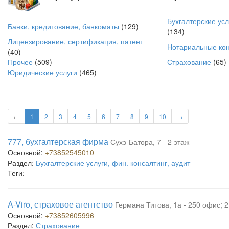
Бухгалтерские усл
Банки, кредитование, банкоматы
(129)
(134)
Лицензирование, сертификация, патент
Нотариальные ко
(40)
Прочее
(509)
Страхование
(65)
Юридические услуги
(465)
←
1
2
3
4
5
6
7
8
9
10
→
777, бухгалтерская фирма
Сухэ-Батора, 7 - 2 этаж
Основной:
+73852545010
Раздел:
Бухгалтерские услуги, фин. консалтинг, аудит
Теги:
A-Viro, страховое агентство
Германа Титова, 1а - 250 офис; 2
Основной:
+73852605996
Раздел:
Страхование