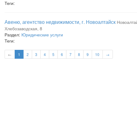
Теги:
Авеню, агентство недвижимости, г. Новоалтайск
Новоалтай
Хлебозаводская, 8
Раздел:
Юридические услуги
Теги:
←
1
2
3
4
5
6
7
8
9
10
→