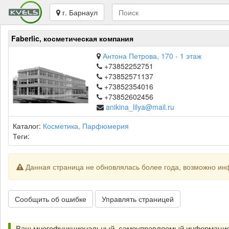
г. Барнаул
Faberlic, косметическая компания
Антона Петрова, 170 - 1 этаж
+73852252751
+73852571137
+73852354016
+73852602456
anikina_lilya@mail.ru
Каталог:
Косметика, Парфюмерия
Теги:
Данная страница не обновлялась более года, возможно ин
Сообщить об ошибке
Управлять страницей
Ваш многофункциональный, самоуправляемый информацио