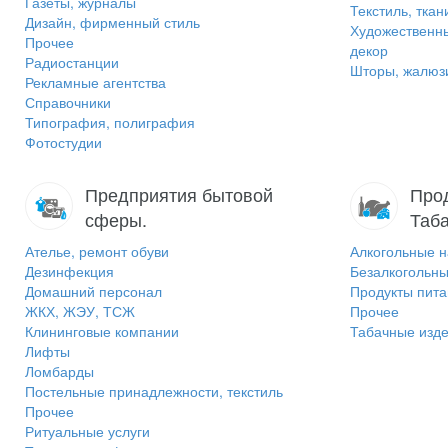
Газеты, журналы
Текстиль, ткан
Дизайн, фирменный стиль
Художественн
Прочее
декор
Радиостанции
Шторы, жалюзи
Рекламные агентства
Справочники
Типография, полиграфия
Фотостудии
Предприятия бытовой
Прод
сферы.
Таб
Ателье, ремонт обуви
Алкогольные н
Дезинфекция
Безалкогольны
Домашний персонал
Продукты пит
ЖКХ, ЖЭУ, ТСЖ
Прочее
Клининговые компании
Табачные изд
Лифты
Ломбарды
Постельные принадлежности, текстиль
Прочее
Ритуальные услуги