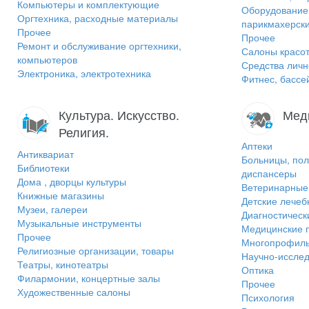
Компьютеры и комплектующие
Оборудование 
Оргтехника, расходные материалы
парикмахерск
Прочее
Прочее
Ремонт и обслуживание оргтехники,
Салоны красот
компьютеров
Средства личн
Электроника, электротехника
Фитнес, бассе
Культура. Искусство.
Мед
Религия.
Аптеки
Антиквариат
Больницы, пол
Библиотеки
диспансеры
Дома , дворцы культуры
Ветеринарные 
Книжные магазины
Детские лече
Музеи, галереи
Диагностическ
Музыкальные инструменты
Медицинские 
Прочее
Многопрофиль
Религиозные организации, товары
Научно-исслед
Театры, кинотеатры
Оптика
Филармонии, концертные залы
Прочее
Художественные салоны
Психология