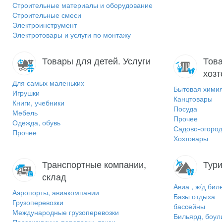
Строительные материалы и оборудование
Строительные смеси
Электроинструмент
Электротовары и услуги по монтажу
Товары для детей. Услуги
Това
хоз
Для самых маленьких
Бытовая хими
Игрушки
Канцтовары
Книги, учебники
Посуда
Мебель
Прочее
Одежда, обувь
Садово-огород
Прочее
Хозтовары
Транспортные компании,
Тури
склад
Авиа , ж/д бил
Аэропорты, авиакомпании
Базы отдыха
Грузоперевозки
бассейны
Международные грузоперевозки
Бильярд, боул