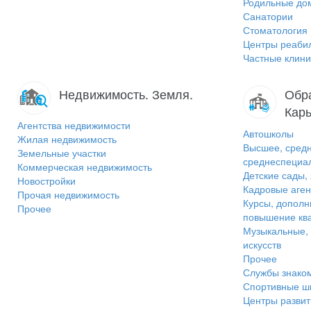
Родильные до
Санатории
Стоматология
Центры реаби
Частные клини
Недвижимость. Земля.
Обра
Карь
Агентства недвижимости
Автошколы
Жилая недвижимость
Высшее, средн
Земельные участки
среднеспециа
Коммерческая недвижимость
Детские сады,
Новостройки
Кадровые аген
Прочая недвижимость
Курсы, дополн
Прочее
повышение кв
Музыкальные,
искусств
Прочее
Службы знако
Спортивные ш
Центры развит