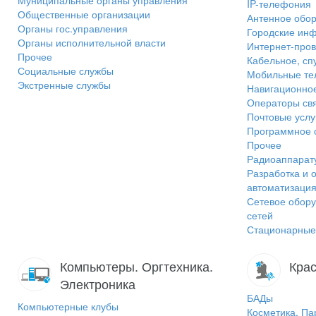
Муниципальные органы управления
IP-телефония
Общественные организации
Антенное обо
Органы гос.управления
Городские ин
Органы исполнительной власти
Интернет-пров
Прочее
Кабельное, сп
Социальные службы
Мобильные т
Экстренные службы
Навигационно
Операторы св
Почтовые услу
Программное 
Прочее
Радиоаппарат
Разработка и 
автоматизаци
Сетевое обору
сетей
Стационарные
Компьютеры. Оргтехника.
Крас
Электроника
БАДы
Компьютерные клубы
Косметика, П