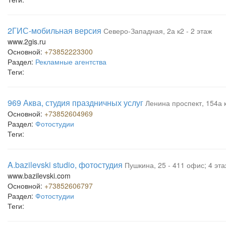
2ГИС-мобильная версия
Северо-Западная, 2а к2 - 2 этаж
www.2gis.ru
Основной:
+73852223300
Раздел:
Рекламные агентства
Теги:
969 Аква, студия праздничных услуг
Ленина проспект, 154а к
Основной:
+73852604969
Раздел:
Фотостудии
Теги:
A.bazilevski studio, фотостудия
Пушкина, 25 - 411 офис; 4 эт
www.bazilevski.com
Основной:
+73852606797
Раздел:
Фотостудии
Теги: