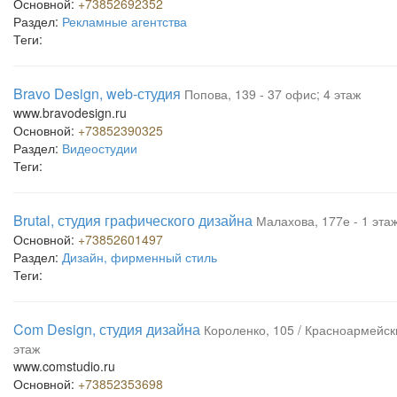
Основной:
+73852692352
Раздел:
Рекламные агентства
Теги:
Bravo Design, web-студия
Попова, 139 - 37 офис; 4 этаж
www.bravodesign.ru
Основной:
+73852390325
Раздел:
Видеостудии
Теги:
Brutal, студия графического дизайна
Малахова, 177е - 1 эта
Основной:
+73852601497
Раздел:
Дизайн, фирменный стиль
Теги:
Com Design, студия дизайна
Короленко, 105 / Красноармейски
этаж
www.comstudio.ru
Основной:
+73852353698