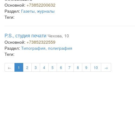
Основной:
+73852200632
Раздел:
Газеты, журналы
Теги:
P.S., студия печати
Чехова, 10
Основной:
+73852322559
Раздел:
Типография, полиграфия
Теги:
←
1
2
3
4
5
6
7
8
9
10
→