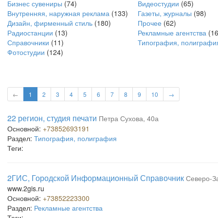
Бизнес сувениры
(74)
Видеостудии
(65)
Внутренняя, наружная реклама
(133)
Газеты, журналы
(98)
Дизайн, фирменный стиль
(180)
Прочее
(62)
Радиостанции
(13)
Рекламные агентства
(16
Справочники
(11)
Типография, полиграфи
Фотостудии
(124)
←
1
2
3
4
5
6
7
8
9
10
→
22 регион, студия печати
Петра Сухова, 40а
Основной:
+73852693191
Раздел:
Типография, полиграфия
Теги:
2ГИС, Городской Информационный Справочник
Северо-За
www.2gis.ru
Основной:
+73852223300
Раздел:
Рекламные агентства
Теги: