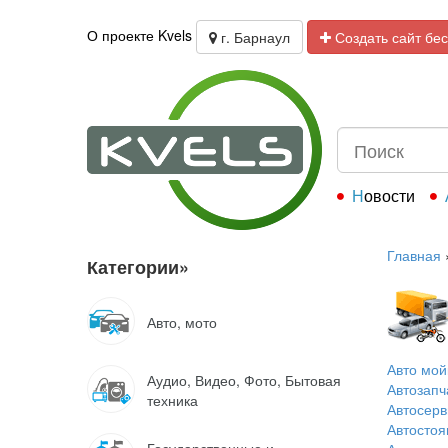
О проекте Kvels
г. Барнаул
Создать сайт бе
Новости
Главная
Категории
»
Авто, мото
Авто мой
Аудио, Видео, Фото, Бытовая
Автозапч
техника
Автосерв
Автостоя