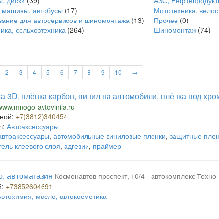
, диски
(39)
АЗС, Нефтепродукт
 машины, автобусы
(17)
Мототехника, вело
ание для автосервисов и шиномонтажа
(13)
Прочее
(0)
ика, сельхозтехника
(264)
Шиномонтаж
(74)
2
3
4
5
6
7
8
9
10
→
а 3D, плёнка карбон, винил на автомобили, плёнка под хро
/www.mnogo-avtovinila.ru
ной:
+7(3812)340454
л:
Автоаксессуары
автоаксессуары
,
автомобильные виниловые пленки
,
защитные плен
тель клеевого слоя
,
адгезии
,
праймер
о, автомагазин
Космонавтов проспект, 10/4 - автокомплекс Техно
й:
+73852604691
Автохимия, масло, автокосметика