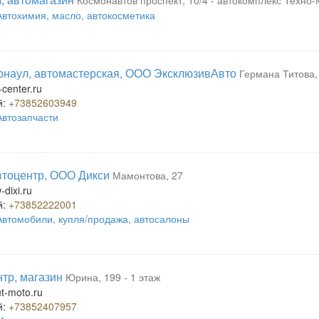
Космонавтов проспект, 10/4 - автокомплекс Техно
Автохимия, масло, автокосметика
наул, автомастерская, ООО ЭксклюзивАвто
Германа Титова, 
center.ru
й:
+73852603949
Автозапчасти
тоцентр, ООО Дикси
Мамонтова, 27
dixi.ru
й:
+73852222001
Автомобили, купля/продажа, автосалоны
тр, магазин
Юрина, 199 - 1 этаж
t-moto.ru
й:
+73852407957