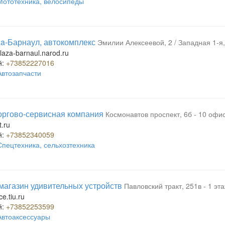
Мототехника, велосипеды
za-Барнаул, автокомплекс
Эмилии Алексеевой, 2 / Западная 1-я,
laza-barnaul.narod.ru
й:
+73852227016
Автозапчасти
торгово-сервисная компания
Космонавтов проспект, 6б - 10 офис
.ru
й:
+73852340059
Спецтехника, сельхозтехника
 магазин удивительных устройств
Павловский тракт, 251в - 1 эт
e.tiu.ru
й:
+73852253599
Автоаксессуары