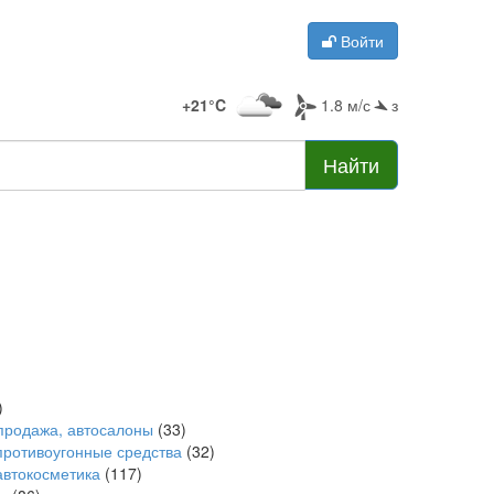
Войти
+21°C
1.8 м/с
з
Найти
)
продажа, автосалоны
(33)
противоугонные средства
(32)
автокосметика
(117)