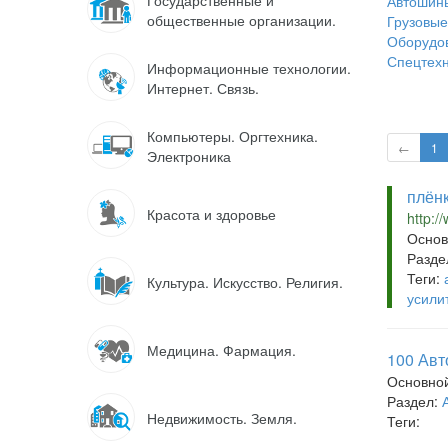
Государственные и
Автошины
общественные организации.
Грузовые
Оборудов
Спецтехн
Информационные технологии.
Интернет. Связь.
Компьютеры. Оргтехника.
←
1
Электроника
плёнк
Красота и здоровье
http:/
Основ
Разде
Теги:
Культура. Искусство. Религия.
усили
Медицина. Фармация.
100 Авт
Основно
Раздел:
Недвижимость. Земля.
Теги: