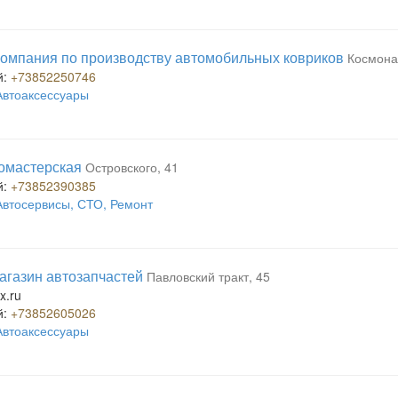
 компания по производству автомобильных ковриков
Космонав
й:
+73852250746
Автоаксессуары
томастерская
Островского, 41
й:
+73852390385
Автосервисы, СТО, Ремонт
агазин автозапчастей
Павловский тракт, 45
x.ru
й:
+73852605026
Автоаксессуары