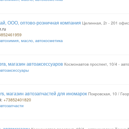
ай, ООО, оптово-розничная компания
Целинная, 2г - 201 офис
.ru
3852461959
Автохимия, масло, автокосметика
era, магазин автоаксессуаров
Космонавтов проспект, 10/4 - ав
Автоаксессуары
rs, магазин автозапчастей для иномарок
Покровская, 10 / Гео
й:
+73852401820
Автозапчасти
, автомагазин