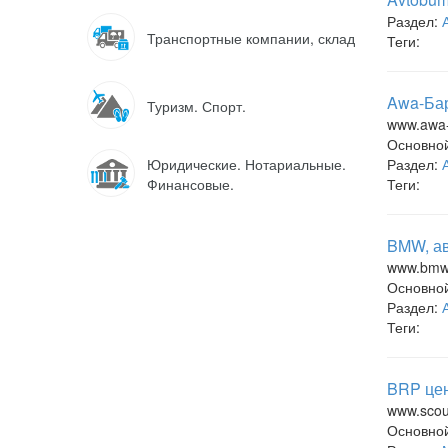
Раздел:
Транспортные компании, склад
Теги:
Awa-Бар
Туризм. Спорт.
www.awa-
Основно
Юридические. Нотариальные.
Раздел:
Финансовые.
Теги:
BMW, ав
www.bmw-
Основно
Раздел:
Теги:
BRP цен
www.scou
Основно