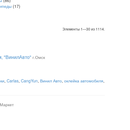
ы
(86)
сипеды
(17)
Элементы 1—30 из 1114.
м, "ВинилАвто"
г.Омск
ки
,
Carlas
,
CangYun
,
Винил Авто
,
оклейка автомобиля
,
-Маркет