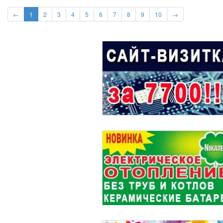
←
1
2
3
4
5
6
7
8
9
10
→