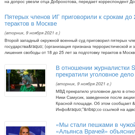
на допрос увезли отца Доброхотова, передает корреспондент До
Пятерых членов ИГ приговорили к срокам до 2
терактов в Москве
(вторник, 9 ноября 2021 г.)
Второй западный окружной военный суд приговорил пятерых чле
государства&raquo; (организация признана террористической и 
лишения свободы от 18 до 25 лет за подготовку терактов в Москве
В отношении журналистки S
прекратили уголовное дело
(вторник, 9 ноября 2021 г.)
МВД прекратило уголовное дело в отно
Ники Самусик, заведенное после акции
Красной площади. Об этом сообщает &
Инфо&raquo;*&nbsp;со ссылкой на адво
«Мы стали пешками в чужой
«Альянса Врачей» объясни