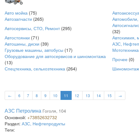
Авто мойка
(75)
Автоаксессу
Автозапчасти
(265)
Автомобили,
Автосигнали
Автосервисы, СТО, Ремонт
(295)
(32)
Автостоянки
(71)
Автохимия, 
Автошины, диски
(39)
АЗС, Нефтеп
Грузовые машины, автобусы
(17)
Мототехника
Оборудование для автосервисов и шиномонтажа
Прочее
(0)
(13)
Спецтехника, сельхозтехника
(264)
Шиномонтаж
←
6
7
8
9
10
11
12
13
14
15
→
АЗС Петролина
Гоголя, 104
Основной:
+73852632732
Раздел:
АЗС, Нефтепродукты
Теги: