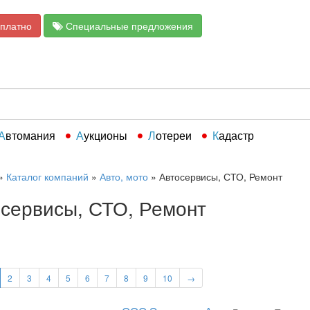
сплатно
Специальные предложения
Автомания
Аукционы
Лотереи
Кадастр
»
Каталог компаний
»
Авто, мото
»
Автосервисы, СТО, Ремонт
сервисы, СТО, Ремонт
2
3
4
5
6
7
8
9
10
→