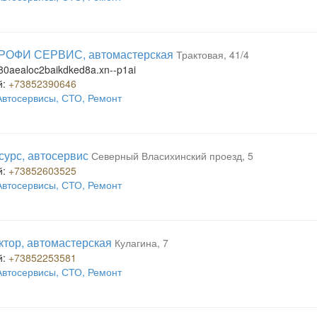
РОФИ СЕРВИС, автомастерская
Трактовая, 41/4
80aealoc2baikdked8a.xn--p1ai
й:
+73852390646
Автосервисы, СТО, Ремонт
сурс, автосервис
Северный Власихинский проезд, 5
й:
+73852603525
Автосервисы, СТО, Ремонт
ктор, автомастерская
Кулагина, 7
й:
+73852253581
Автосервисы, СТО, Ремонт