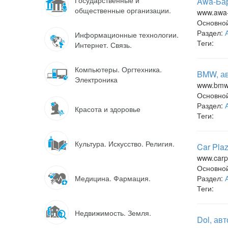
Государственные и
Awa-Бар
общественные организации.
www.awa-
Основно
Раздел:
Информационные технологии.
Теги:
Интернет. Связь.
Компьютеры. Оргтехника.
BMW, ав
Электроника
www.bmw-
Основно
Раздел:
Красота и здоровье
Теги:
Культура. Искусство. Религия.
Car Pla
www.carp
Основно
Медицина. Фармация.
Раздел:
Теги:
Недвижимость. Земля.
Dol, ав