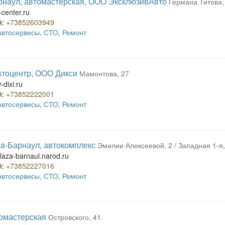
наул, автомастерская, ООО ЭксклюзивАвто
Германа Титова, 
center.ru
й:
+73852603949
Автосервисы, СТО, Ремонт
тоцентр, ООО Дикси
Мамонтова, 27
dixi.ru
й:
+73852222001
Автосервисы, СТО, Ремонт
za-Барнаул, автокомплекс
Эмилии Алексеевой, 2 / Западная 1-я,
laza-barnaul.narod.ru
й:
+73852227016
Автосервисы, СТО, Ремонт
томастерская
Островского, 41