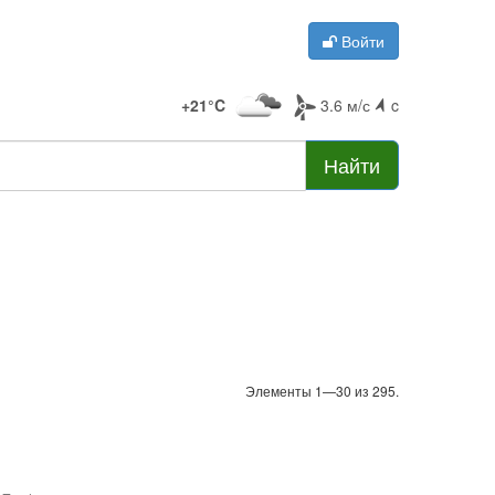
Войти
+21°C
3.6 м/с
c
Найти
Элементы 1—30 из 295.