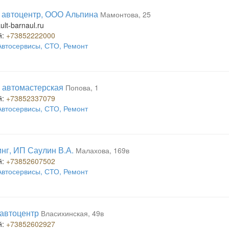
, автоцентр, ООО Альпина
Мамонтова, 25
lt-barnaul.ru
й:
+73852222000
Автосервисы, СТО, Ремонт
, автомастерская
Попова, 1
й:
+73852337079
Автосервисы, СТО, Ремонт
нг, ИП Саулин В.А.
Малахова, 169в
й:
+73852607502
Автосервисы, СТО, Ремонт
 автоцентр
Власихинская, 49в
й:
+73852602927