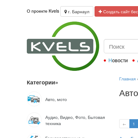
О проекте Kvels
г. Барнаул
Создать сайт бе
Новости
Главная
Категории
»
Авто
Авто, мото
Аудио, Видео, Фото, Бытовая
техника
←
1