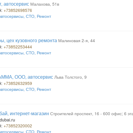
, автосервис
Малахова, 51в
й:
+73852698576
Автосервисы, СТО, Ремонт
ы, цех кузовного ремонта
Малиновая 2-я, 44
й:
+73852253444
Автосервисы, СТО, Ремонт
АММА, ООО, автосервис
Льва Толстого, 9
й:
+73852632959
Автосервисы, СТО, Ремонт
бай, интернет-магазин
Строителей проспект, 16 - 600 офис; 6 эт
dubai.ru
й:
+73852320002
Автосервисы, СТО, Ремонт