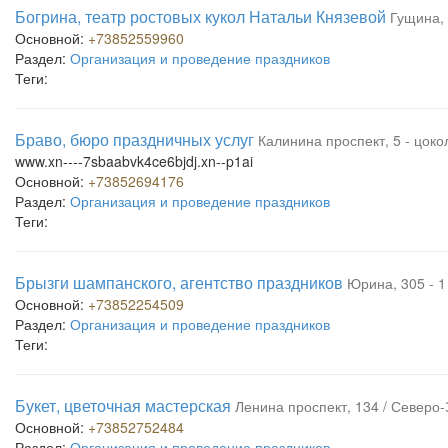
Богрина, театр ростовых кукол Натальи Князевой
Гущина, 
Основной:
+73852559960
Раздел:
Организация и проведение праздников
Теги:
Браво, бюро праздничных услуг
Калинина проспект, 5 - цоко
www.xn----7sbaabvk4ce6bjdj.xn--p1ai
Основной:
+73852694176
Раздел:
Организация и проведение праздников
Теги:
Брызги шампанского, агентство праздников
Юрина, 305 - 1
Основной:
+73852254509
Раздел:
Организация и проведение праздников
Теги:
Букет, цветочная мастерская
Ленина проспект, 134 / Северо-
Основной:
+73852752484
Раздел:
Организация и проведение праздников