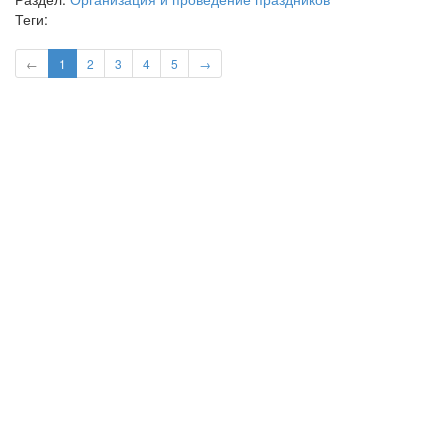
Теги:
←
1
2
3
4
5
→