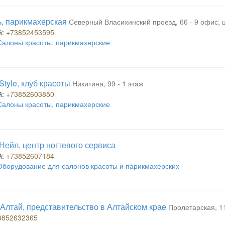
, парикмахерская
Северный Власихинский проезд, 66 - 9 офис; 
й:
+73852453595
Салоны красоты, парикмахерские
Style, клуб красоты
Никитина, 99 - 1 этаж
й:
+73852603850
Салоны красоты, парикмахерские
Нейл, центр ногтевого сервиса
й:
+73852607184
Оборудование для салонов красоты и парикмахерских
Алтай, представительство в Алтайском крае
Пролетарская, 11
3852632365