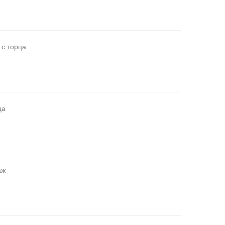
 с торца
ца
аж