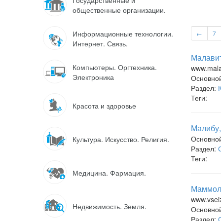
Государственные и
общественные организации.
Информационные технологии.
←
7
Интернет. Связь.
Малавит
Компьютеры. Оргтехника.
www.mala
Электроника
Основно
Раздел:
Теги:
Красота и здоровье
Малибу,
Основно
Культура. Искусство. Религия.
Раздел:
Теги:
Медицина. Фармация.
Маммоло
www.vseiz
Недвижимость. Земля.
Основно
Раздел: