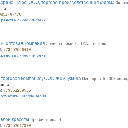
ервис-Плюс, ООО, торгово-производственная фирма
Заринс
i.ru
3852467470
Средства личной гигиены
м, оптовая компания
Ленина проспект, 127а - цоколь
й:
+73852606419
Средства личной гигиены
 торговая компания, ООО Жемчужина
Пионеров, 5 - 303 офис;
an.ru
й:
+73852289555
Косметика, Парфюмерия
салон красоты
Профинтерна, 4
й:
+73852617999