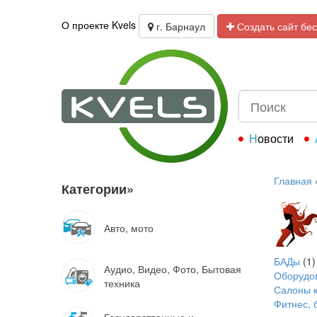
О проекте Kvels
г. Барнаул
Создать сайт бе
Новости
Главная
Категории
»
Авто, мото
БАДы
(1)
Аудио, Видео, Фото, Бытовая
Оборудов
техника
Салоны к
Фитнес, 