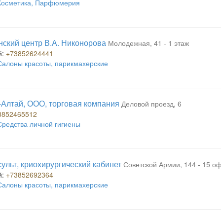
Косметика, Парфюмерия
ский центр В.А. Никонорова
Молодежная, 41 - 1 этаж
й:
+73852624441
Салоны красоты, парикмахерские
Алтай, ООО, торговая компания
Деловой проезд, 6
3852465512
Средства личной гигиены
ульт, криохирургический кабинет
Советской Армии, 144 - 15 оф
й:
+73852692364
Салоны красоты, парикмахерские