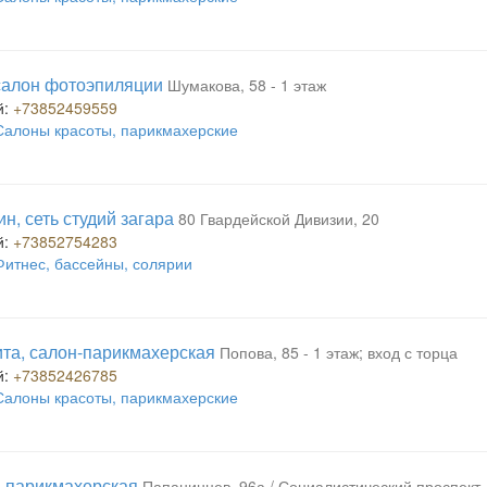
салон фотоэпиляции
Шумакова, 58 - 1 этаж
й:
+73852459559
Салоны красоты, парикмахерские
н, сеть студий загара
80 Гвардейской Дивизии, 20
й:
+73852754283
Фитнес, бассейны, солярии
та, салон-парикмахерская
Попова, 85 - 1 этаж; вход с торца
й:
+73852426785
Салоны красоты, парикмахерские
 парикмахерская
Папанинцев, 96а / Социалистический проспект, 