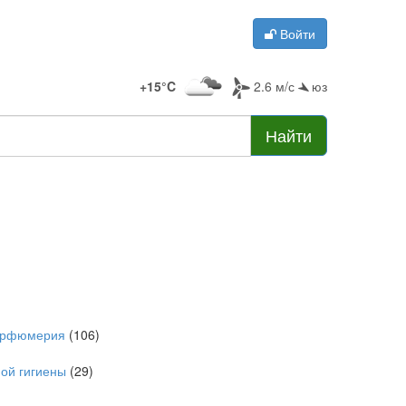
Войти
+15°C
2.6 м/с
юз
Найти
арфюмерия
(106)
ой гигиены
(29)