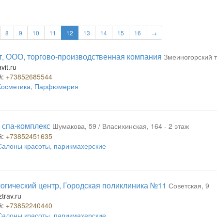
8
9
10
11
12
13
14
15
16
→
, ООО, торгово-производственная компания
Змеиногорский т
vit.ru
й:
+73852685544
Косметика, Парфюмерия
 спа-комплекс
Шумакова, 59 / Власихинская, 164 - 2 этаж
й:
+73852451635
Салоны красоты, парикмахерские
гический центр, Городская поликлиника №11
Советская, 9
trav.ru
й:
+73852240440
Салоны красоты, парикмахерские