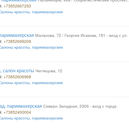
й:
+73852667293
Салоны красоты, парикмахерские
парикмахерская
Малахова, 72 / Георгия Исакова, 181 - вход с ул
й:
+73852699209
Салоны красоты, парикмахерские
, салон красоты
Чеглецова, 12
й:
+73852606968
Салоны красоты, парикмахерские
д, парикмахерская
Северо-Западная, 230б - вход с торца
й:
+73852400004
Салоны красоты, парикмахерские