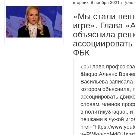
вторник, 9 ноября 2021 г.
(дат
«Мы стали пеш
игре». Глава «
объяснила реш
ассоциировать
ФБК
<p>Глава профсоюза
&laquo;Альянс Враче
Васильева записала
котором объяснила, 
ассоциировать движе
словам, членов проф
в политику&raquo;, и
пешками в чужой игр
href="https://www.you
v=RWkv6gdMdQU&a