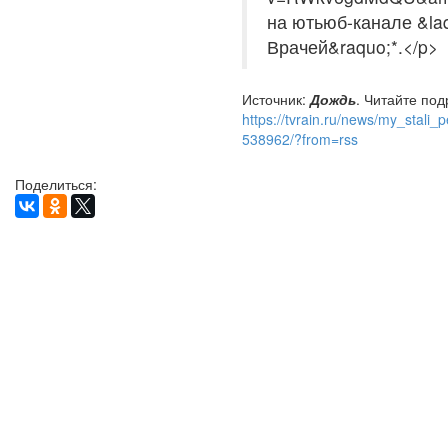
на ютьюб-канале &la
Врачей&raquo;*.</p>
Источник:
Дождь
. Читайте под
https://tvrain.ru/news/my_stali
538962/?from=rss
Поделиться: