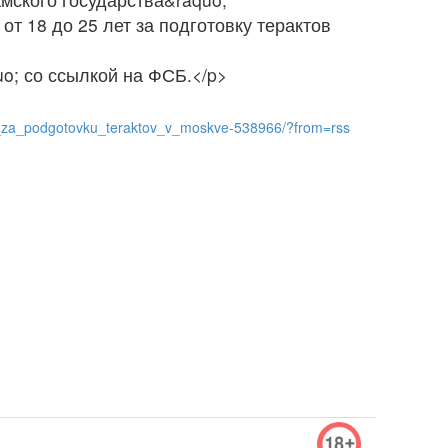
т 18 до 25 лет за подготовку терактов
o; со ссылкой на ФСБ.</p>
let_za_podgotovku_teraktov_v_moskve-538966/?from=rss