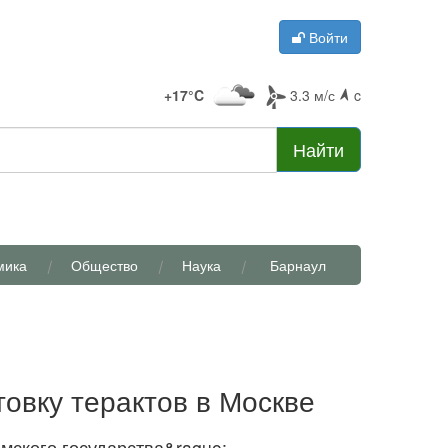
Войти
+17°C
3.3 м/с
c
Найти
мика
Общество
Наука
Барнаул
товку терактов в Москве
мского государства&raquo;