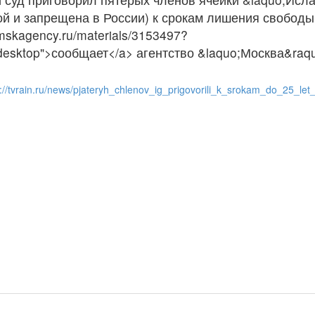
й и запрещена в России) к срокам лишения свободы о
mskagency.ru/materials/3153497?
sktop">сообщает</a> агентство &laquo;Москва&raqu
s://tvrain.ru/news/pjateryh_chlenov_ig_prigovorili_k_srokam_do_25_