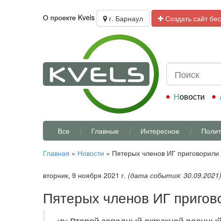
О проекте Kvels
г. Барнаул
Создать сайт бе
Новости
Все
Главные
Интересное
Полит
Главная
»
Новости
»
Пятерых членов ИГ приговорили к
вторник, 9 ноября 2021 г.
(дата события: 30.09.2021
Пятерых членов ИГ пригово
<p>Второй западный окружной военный 