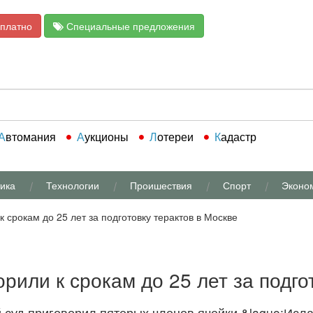
сплатно
Специальные предложения
Автомания
Аукционы
Лотереи
Кадастр
ика
Технологии
Проишествия
Спорт
Эконо
 срокам до 25 лет за подготовку терактов в Москве
)
рили к срокам до 25 лет за подго
суд приговорил пятерых членов ячейки &laquo;Исла