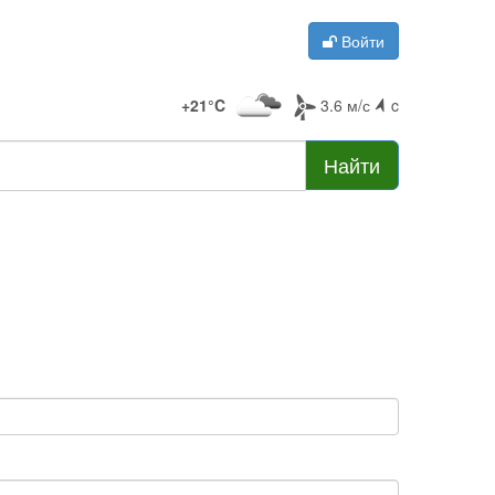
Войти
+21°C
3.6 м/с
c
Найти