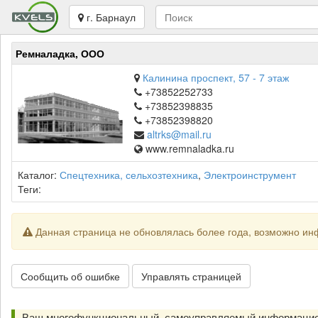
г. Барнаул
Ремналадка, ООО
Калинина проспект, 57 - 7 этаж
+73852252733
+73852398835
+73852398820
altrks@mail.ru
www.remnaladka.ru
Каталог:
Спецтехника, сельхозтехника
,
Электроинструмент
Теги:
Данная страница не обновлялась более года, возможно ин
Сообщить об ошибке
Управлять страницей
Ваш многофункциональный, самоуправляемый информацион