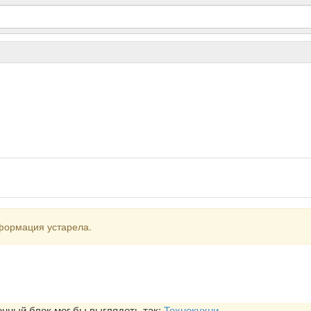
формация устарела.
ный блок мог бы выглядеть так:
Технокухни