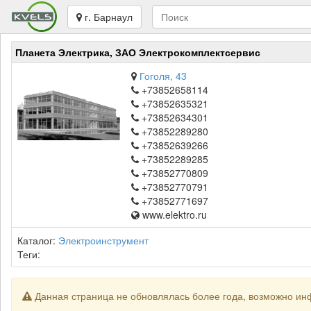
г. Барнаул
Планета Электрика, ЗАО Электрокомплектсервис
Гоголя, 43
+73852658114
+73852635321
+73852634301
+73852289280
+73852639266
+73852289285
+73852770809
+73852770791
+73852771697
www.elektro.ru
Каталог:
Электроинструмент
Теги:
Данная страница не обновлялась более года, возможно ин