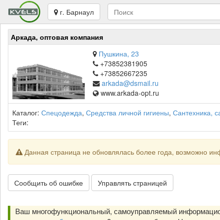
г. Барнаул
Аркада, оптовая компания
Пушкина, 23
+73852381905
+73852667235
arkada@dsmail.ru
www.arkada-opt.ru
Каталог:
Спецодежда
,
Средства личной гигиены
,
Сантехника, 
Теги:
Данная страница не обновлялась более года, возможно ин
Сообщить об ошибке
Управлять страницей
Ваш многофункциональный, самоуправляемый информацион