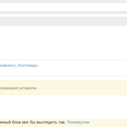
санфаянс
,
Хозтовары
формация устарела.
ный блок мог бы выглядеть так:
Технокухни